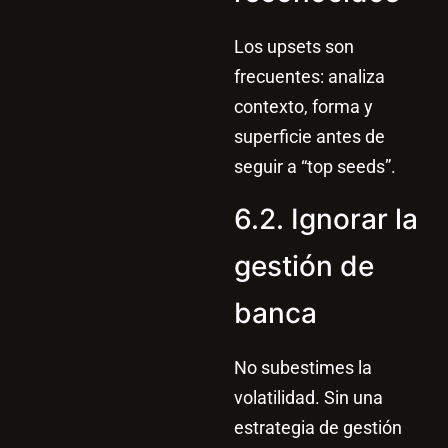
Los upsets son
frecuentes: analiza
contexto, forma y
superficie antes de
seguir a “top seeds”.
6.2. Ignorar la
gestión de
banca
No subestimes la
volatilidad. Sin una
estrategia de gestión