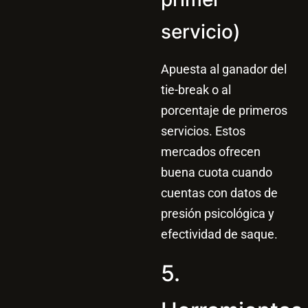
servicio)
Apuesta al ganador del
tie-break o al
porcentaje de primeros
servicios. Estos
mercados ofrecen
buena cuota cuando
cuentas con datos de
presión psicológica y
efectividad de saque.
5.