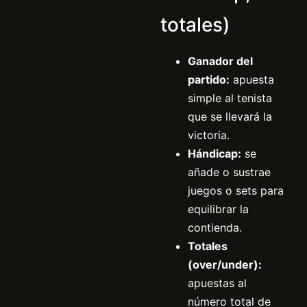
totales)
Ganador del
partido:
apuesta
simple al tenista
que se llevará la
victoria.
Hándicap:
se
añade o sustrae
juegos o sets para
equilibrar la
contienda.
Totales
(over/under):
apuestas al
número total de