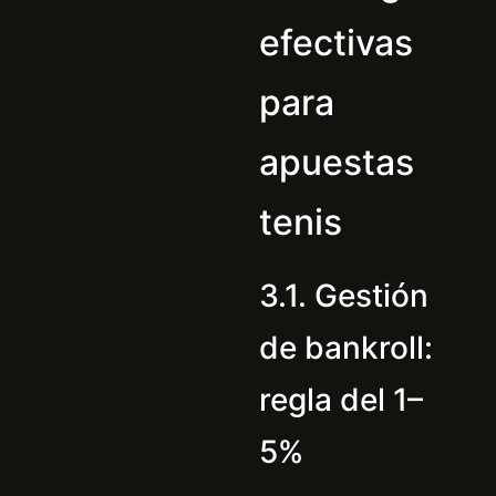
efectivas
para
apuestas
tenis
3.1. Gestión
de bankroll:
regla del 1–
5%