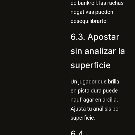
de bankroll, las rachas
negativas pueden
desequilibrarte.
6.3. Apostar
sin analizar la
superficie
Un jugador que brilla
en pista dura puede
naufragar en arcilla.
Ajusta tu análisis por
superficie.
6.4.