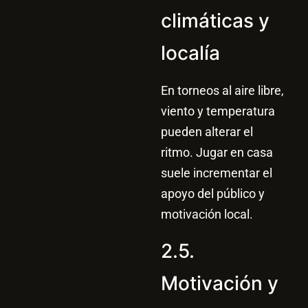
climáticas y
localía
En torneos al aire libre,
viento y temperatura
pueden alterar el
ritmo. Jugar en casa
suele incrementar el
apoyo del público y
motivación local.
2.5.
Motivación y