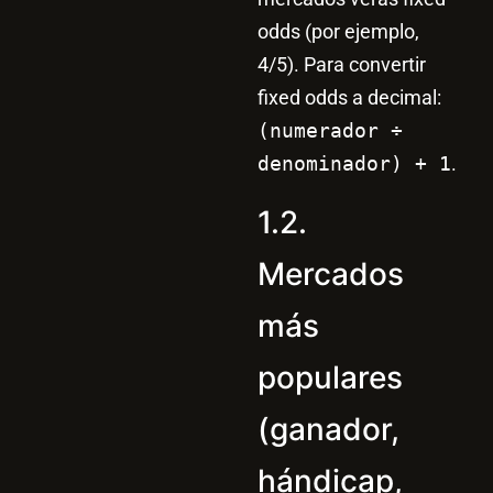
odds (por ejemplo,
4/5). Para convertir
fixed odds a decimal:
(numerador ÷
denominador) + 1
.
1.2.
Mercados
más
populares
(ganador,
hándicap,