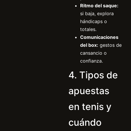
Ritmo del saque:
si baja, explora
hándicaps o
totales.
Comunicaciones
del box:
gestos de
cansancio o
confianza.
4. Tipos de
apuestas
en tenis y
cuándo