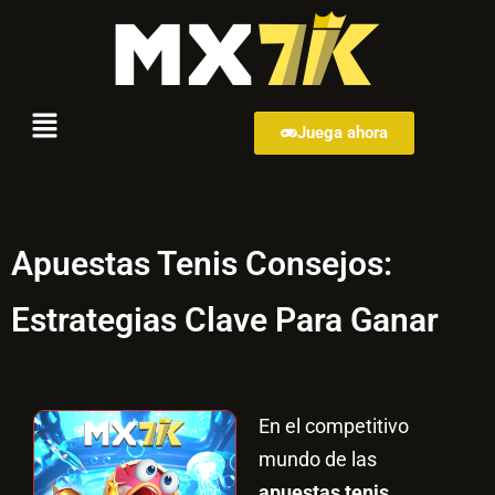
Juega ahora
Apuestas Tenis Consejos:
Estrategias Clave Para Ganar
En el competitivo
mundo de las
apuestas tenis