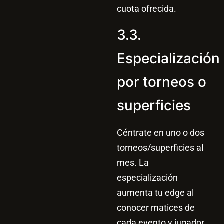
cuota ofrecida.
3.3.
Especialización
por torneos o
superficies
Céntrate en uno o dos
torneos/superficies al
mes. La
especialización
aumenta tu edge al
conocer matices de
cada evento y jugador.