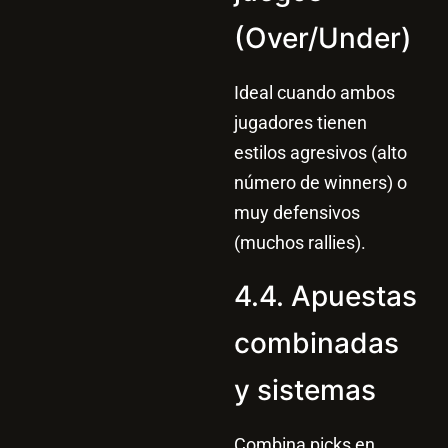
(Over/Under)
Ideal cuando ambos
jugadores tienen
estilos agresivos (alto
número de winners) o
muy defensivos
(muchos rallies).
4.4. Apuestas
combinadas
y sistemas
Combina picks en