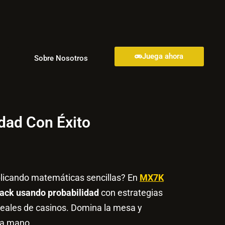
Juega ahora
Sobre Nosotros
dad Con Éxito
licando matemáticas sencillas? En
MX7K
ack usando probabilidad
con estrategias
reales de casinos. Domina la mesa y
ra mano.