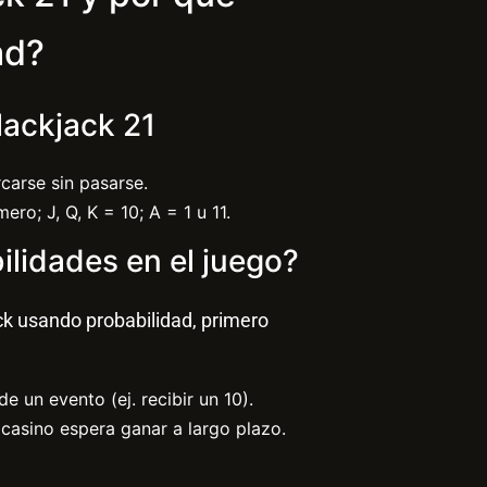
ad?
lackjack 21
rcarse sin pasarse.
ro; J, Q, K = 10; A = 1 u 11.
ilidades en el juego?
k usando probabilidad, primero
e un evento (ej. recibir un 10).
casino espera ganar a largo plazo.