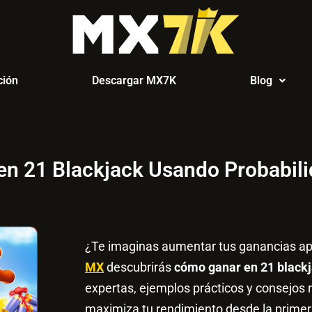
ión
Descargar MX7K
Blog
n 21 Blackjack Usando Probabili
¿Te imaginas aumentar tus ganancias ap
MX
descubrirás
cómo ganar en 21 blackj
expertas, ejemplos prácticos y consejos 
maximiza tu rendimiento desde la prime