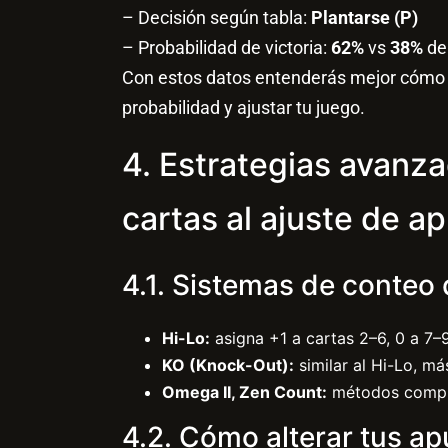
– Decisión según tabla:
Plantarse (P)
– Probabilidad de victoria:
62%
vs
38%
de
Con estos datos entenderás mejor cómo 
probabilidad y ajustar tu juego.
4. Estrategias avanza
cartas al ajuste de a
4.1. Sistemas de conteo
Hi-Lo:
asigna +1 a cartas 2–6, 0 a 7–9
KO (Knock-Out):
similar al Hi-Lo, más
Omega II, Zen Count:
métodos comple
4.2. Cómo alterar tus a