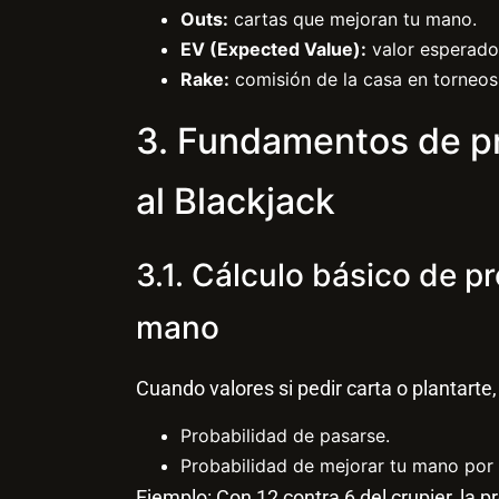
Outs:
cartas que mejoran tu mano.
EV (Expected Value):
valor esperado
Rake:
comisión de la casa en torneos
3. Fundamentos de pr
al Blackjack
3.1. Cálculo básico de 
mano
Cuando valores si pedir carta o plantarte,
Probabilidad de pasarse.
Probabilidad de mejorar tu mano por 
Ejemplo: Con 12 contra 6 del crupier, la 