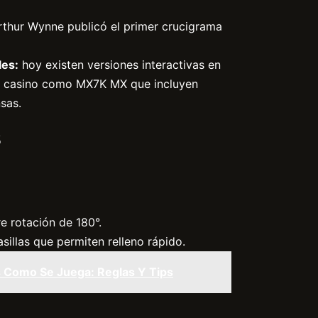
thur Wynne publicó el primer crucigrama
les:
hoy existen versiones interactivas en
e casino como MX7K MX que incluyen
sas.
s
e rotación de 180°.
sillas que permiten relleno rápido.
s Como Se Juega: Reglas Y Tips