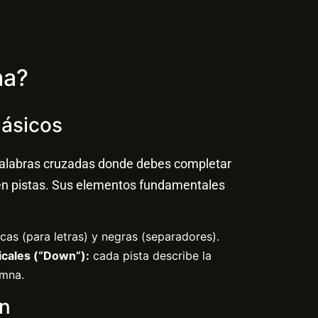
ma?
básicos
alabras cruzadas donde debes completar
en pistas. Sus elementos fundamentales
cas (para letras) y negras (separadores).
ticales (“Down”):
cada pista describe la
umna.
ón