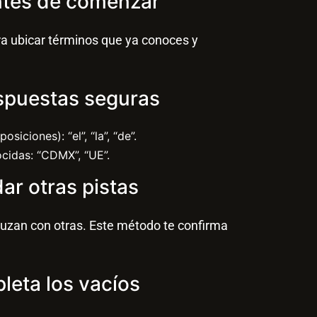
antes de comenzar
ara ubicar términos que ya conoces y
espuestas seguras
iciones): “el”, “la”, “de”.
cidas: “CDMX”, “UE”.
dar otras pistas
cruzan con otras. Este método te confirma
pleta los vacíos