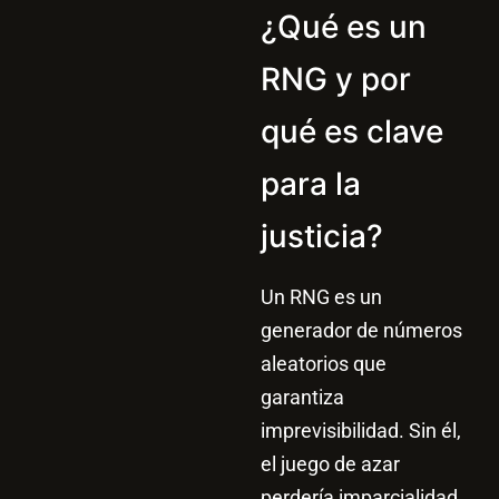
¿Qué es un
RNG y por
qué es clave
para la
justicia?
Un RNG es un
generador de números
aleatorios que
garantiza
imprevisibilidad. Sin él,
el juego de azar
perdería imparcialidad.