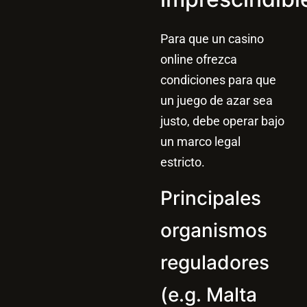
Para que un casino
online ofrezca
condiciones para que
un juego de azar sea
justo, debe operar bajo
un marco legal
estricto.
Principales
organismos
reguladores
(e.g. Malta