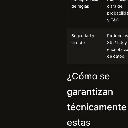
de reglas
clara de
probabilid
y T&C
Seguridad y
Protocolo
cifrado
SSL/TLS y
encriptaci
de datos
¿Cómo se
garantizan
técnicamente
estas