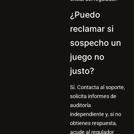
¿Puedo
reclamar si
sospecho un
juego no
justo?
Sí. Contacta al soporte,
solicita informes de
auditoría
independiente y, si no
obtienes respuesta,
acude al regulador