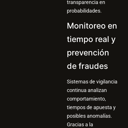
transparencia en
probabilidades.
Monitoreo en
tiempo real y
prevención
de fraudes
Sistemas de vigilancia
continua analizan
comportamiento,
tiempos de apuesta y
posibles anomalías.
Gracias a la