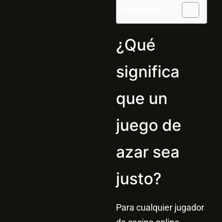
contenido
¿Qué
significa
que un
juego de
azar sea
justo?
Para cualquier jugador