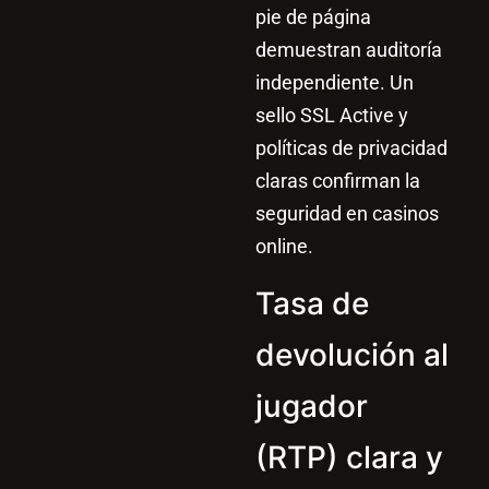
pie de página
demuestran auditoría
independiente. Un
sello SSL Active y
políticas de privacidad
claras confirman la
seguridad en casinos
online.
Tasa de
devolución al
jugador
(RTP) clara y