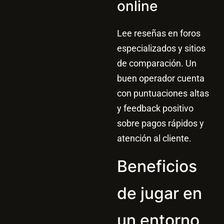
online
Lee reseñas en foros
especializados y sitios
de comparación. Un
buen operador cuenta
con puntuaciones altas
y feedback positivo
sobre pagos rápidos y
atención al cliente.
Beneficios
de jugar en
un entorno