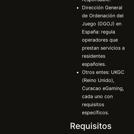
Dirección General
de Ordenación del
Juego (DGOJ) en
España: regula
operadores que
prestan servicios a
residentes
españoles.
Otros entes: UKGC
(Reino Unido),
Curacao eGaming,
cada uno con
requisitos
específicos.
Requisitos